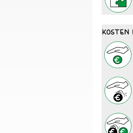
Koste
Eenmali
Opstartw
1 perso
2 pers
Kosten
Standa
1 per
2 per
U heef
1 per
U óf uw
2 per
U heeft
2 per