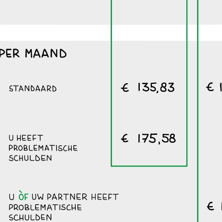
n bewind
ge kosten
erk
on: €798,60
onen: €958,32
 per maand
ard
soon: €141,74
sonen: €169,50
t problematische schulden
soon: €182,91
 partner heeft problematische schulden
sonen: €194,61
 allebei problematische schulden
sonen: €219,41